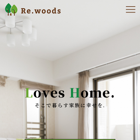
L
oves
H
ome.
そこで暮らす家族に幸せを.