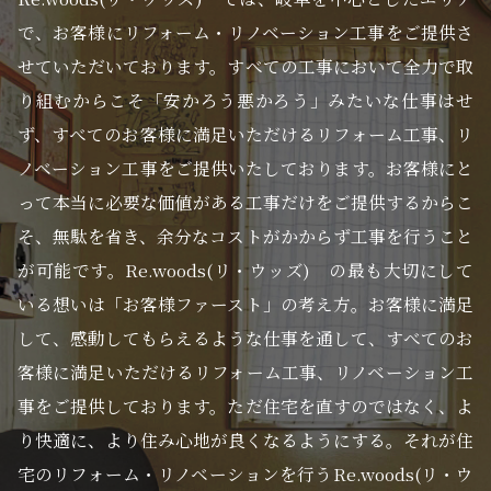
で、お客様にリフォーム・リノベーション工事をご提供さ
せていただいております。すべての工事において全力で取
り組むからこそ「安かろう悪かろう」みたいな仕事はせ
ず、すべてのお客様に満足いただけるリフォーム工事、リ
ノベーション工事をご提供いたしております。お客様にと
って本当に必要な価値がある工事だけをご提供するからこ
そ、無駄を省き、余分なコストがかからず工事を行うこと
が可能です。Re.woods(リ・ウッズ) の最も大切にして
いる想いは「お客様ファースト」の考え方。お客様に満足
して、感動してもらえるような仕事を通して、すべてのお
客様に満足いただけるリフォーム工事、リノベーション工
事をご提供しております。ただ住宅を直すのではなく、よ
り快適に、より住み心地が良くなるようにする。それが住
宅のリフォーム・リノベーションを行うRe.woods(リ・ウ