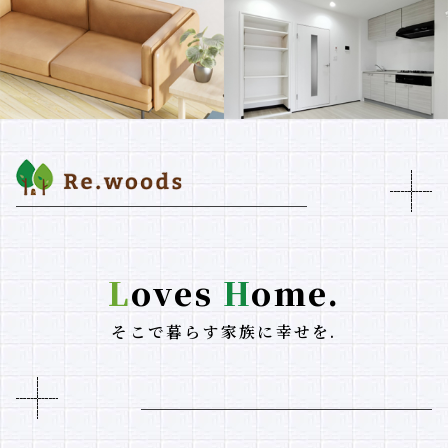
L
oves
H
ome.
そこで暮らす家族に幸せを.