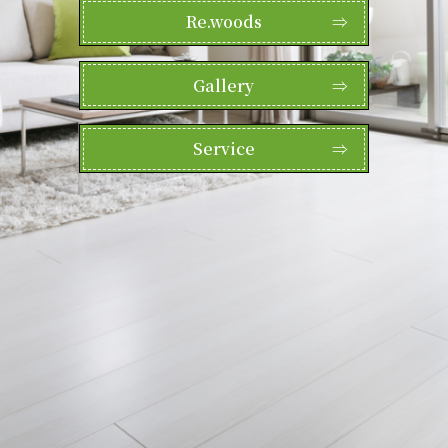
Re.woods
⇒
Gallery
⇒
Service
⇒