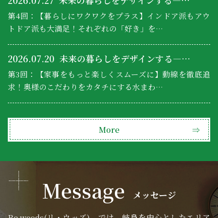
第4回：【暮らしにワクワクをプラス】インドア派もアウ
トドア派も大満足！それぞれの「好き」を…
2026.07.20
未来の暮らしをデザインする―…
第3回：【家事をもっと楽しくスムーズに】動線を徹底追
求！奥様のこだわりをカタチにする水まわ…
More
⇒
Message
メッセージ
Re.woods(リ・ウッズ) では、岐阜を中心としたエリア