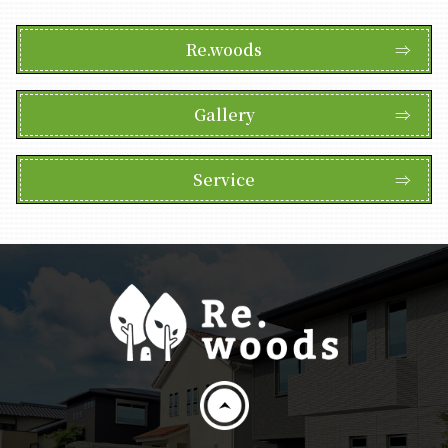
Re.woods
⇒
Gallery
⇒
Service
⇒