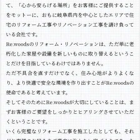
Re.woordについて
て、「心から安らげる場所」をお客様にご提供すること
をモットーに、おもに岐阜県内を中心としたエリアで住
施工事例
宅のリフォーム工事やリノベーション工事を請け負って
NEWS＆BLOG
いる会社です。
会社概要
Re.woodsのリフォーム・リノベーションは、ただ単に老
朽化した家屋や設備を新しいものに取り替えるというこ
お問い合わせ
とだけを目指しているわけではありません。
ただ不具合を直すだけでなく、住み心地がよりよくな
り、より快適で安全な環境を作り出すことがRe.woodsの
使命であると考えています。
そしてそのためにRe.woodsが大切にしていることは、ま
ずお客様のご要望をしっかりとヒアリングさせていただ
くということです。
いくら完璧なリフォーム工事を施工したとしても、それ