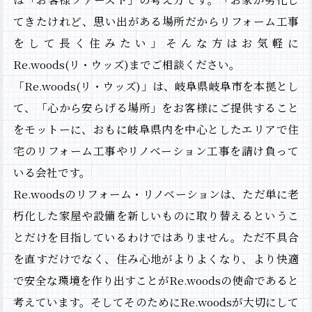
てきたけれど、思い出がある場所だからリフォーム工事
をして長く住みたい」そんな方はお気軽に
Re.woods(リ・ウッズ)までご相談ください。
「Re.woods(リ・ウッズ)」は、岐阜県岐阜市を本拠とし
て、「心から安らげる場所」をお客様にご提供すること
をモットーに、おもに岐阜県内を中心としたエリアで住
宅のリフォーム工事やリノベーション工事を請け負って
いる会社です。
Re.woodsのリフォーム・リノベーションは、ただ単に老
朽化した家屋や設備を新しいものに取り替えるというこ
HOME
とだけを目指しているわけではありません。ただ不具合
Re.woordについて
を直すだけでなく、住み心地がよりよくなり、より快適
施工事例
で安全な環境を作り出すことがRe.woodsの使命であると
NEWS＆BLOG
考えています。そしてそのためにRe.woodsが大切にして