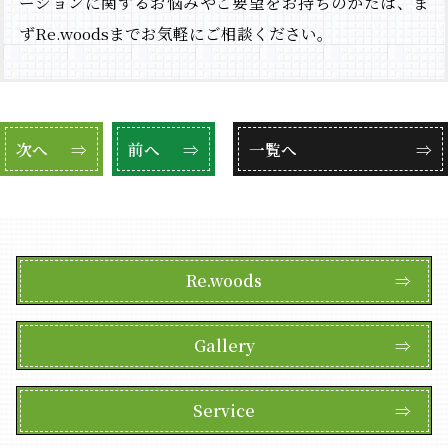
ーションに関するお悩みやご要望をお持ちのかたは、ま
ずRe.woodsまでお気軽にご相談ください。
次へ
⇒
前へ
⇒
一覧へ
⇒
Re.woods
⇒
Gallery
⇒
Service
⇒