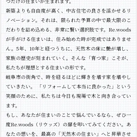
つだけの住まいが生まれます。
新築よりも自由度が高く、中古住宅の良さを活かせるリ
ノベーション。それは、限られた予算の中で最大限のこ
HOME
だわりを詰め込める、非常に賢い選択肢です。Re.woods
Re.woordについて
が手がける住まいは、住み始めた時が完成ではありませ
ん。5年、10年と経つうちに、天然木の床に艶が増し、
施工事例
家族の歴史が刻まれていく。そんな「育つ家」こそが、
NEWS＆BLOG
私たちが理想とする住まいの形です。
会社概要
岐阜市の街角で、時を経るほどに輝きを増す家を増やし
ていきたい。 「リフォームして本当に良かった」という
お問い合わせ
笑顔のために、私たちは今日も現場で木と向き合ってい
ます。
もし、あなたが住まいのことで悩んでいるなら、ぜひ一
度Re.woods（リウッズ）の扉を叩いてみてください。あ
なたの想いを、最高の「天然木の住まい」へと昇華させ